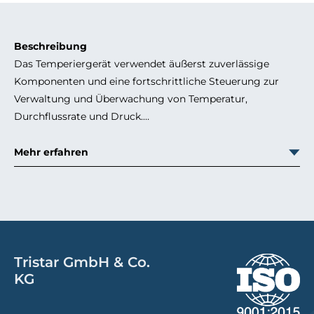
Beschreibung
Das Temperiergerät verwendet äußerst zuverlässige
Komponenten und eine fortschrittliche Steuerung zur
Verwaltung und Überwachung von Temperatur,
Durchflussrate und Druck.
Mit Easytherm FLOW ist es möglich, eine spezielle
Baureihe mit mehrstufigen Pumpen auszustatten, die
Mehr erfahren
sehr hohe Durchflussraten von bis zu 300 l/min und
Gegendrücke von bis zu 13 bar erreichen können.
Im Feldeinsatz ermöglicht Easytherm FLOW ohne
weitere Einstellung eine deutliche Verkürzung der
Zykluszeiten und einen um bis zu 20 % schnelleren Anlauf
der Form.
Tristar GmbH & Co.
KG